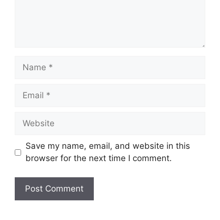
n
t
N
a
m
E
e
m
a
W
i
e
l
b
Save my name, email, and website in this
s
browser for the next time I comment.
i
t
e