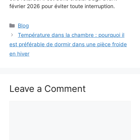
février 2026 pour éviter toute interruption.
C
Blog
a
Température dans la chambre : pourquoi il
t
est préférable de dormir dans une pièce froide
e
en hiver
g
o
r
i
Leave a Comment
e
s
C
o
m
m
e